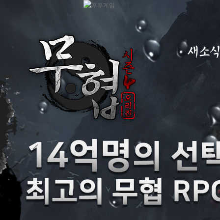
새소
공지사항
이벤트
GM노트
GM TIP