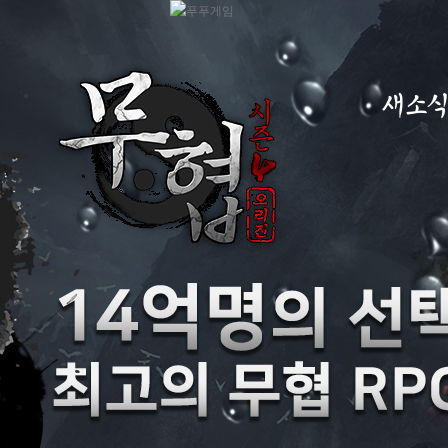
새소
공지사항
이벤트
GM노트
GM TIP