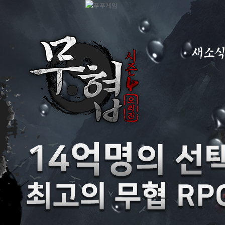
새소
공지사항
이벤트
GM노트
GM TIP