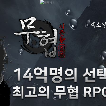
새소
공지사항
이벤트
GM노트
GM TIP