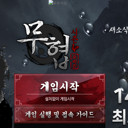
새소
공지사항
이벤트
GM노트
GM TIP