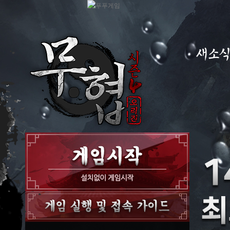
새소
공지사항
이벤트
GM노트
GM TIP