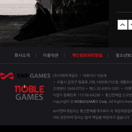
회사소개
이용약관
개인정보처리방침
청소년보
(주)이엔피게임즈 • 대표이사 이승재
• 서울시 금천구 벚꽃로 298,1408호(가산동,대륭포스
고객센터 1644-0759 • 팩스 02-6959-1081 • 이메일
사업자 등록번호 113-86-64298 • 통신판매업 신고번
Copyright ⓒ
NOBLEGAMES Corp.
All Rights Res
㈜이엔피게임즈는 통신판매중개자로서 각 게임제공업체 
이와 관련하여 당사는 법적 책임을 부담하지 않습니다.