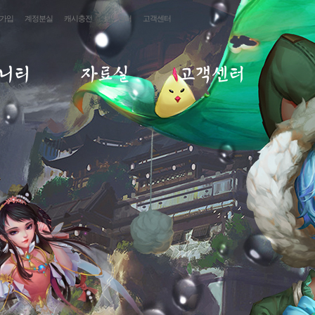
가입
계정분실
캐시충전
보안센터
고객센터
니티
자료실
고객센터
게시판
갤러리
FAQ
게시판
미디어센터
1:1문의
게시판
답변확인
재패
사항