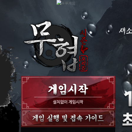
새
공지
이벤
GM
GM T