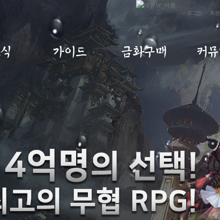
로그인
회원
소식
가이드
금화구매
커뮤
사항
초보자가이드
금화구매
자유
트
게임소개
구매내역
이미지
노트
직업소개
MP교환소
공략
IP
게임가이드
무림
아이템확률
건의