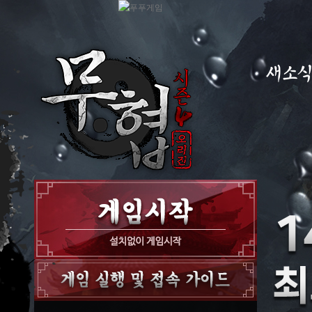
새소
공지사항
이벤트
GM노트
GM TIP