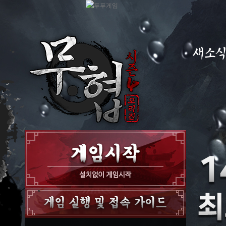
새소
공지사항
이벤트
GM노트
GM TIP