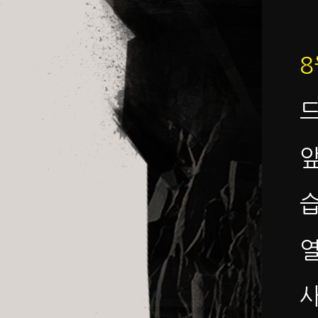
8
드
사