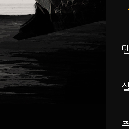
텐
-
실
-