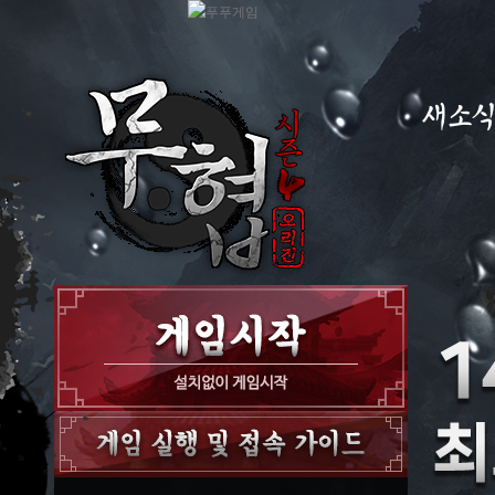
새소
공지사항
이벤트
GM노트
GM TIP