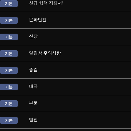
신규 협객 지침서!
기본
문파던전
기본
신장
기본
알림창 주의사항
기본
중검
기본
태극
기본
부문
기본
법진
기본