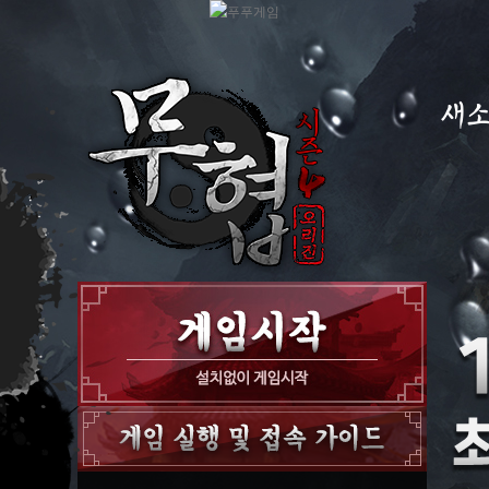
새
공지
이벤
GM
GM T