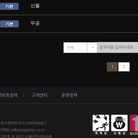
신물
기본
무공
기본
전체
1
2
년보호정책
고객센터
운영정책
륭포스트타워 6차) ENPGAMES
이메일 cs@enpgames.co.kr
신고번호 제 2017-서울금천-0543호