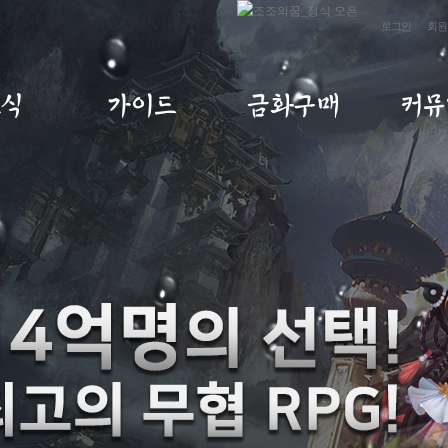
로그인
회원
소식
가이드
금화구매
커뮤
사항
초보자가이드
금화구매
자유
트
게임소개
구매내역
이미지
노트
직업소개
MP교환소
공략
IP
게임가이드
무림
아이템확률
건의