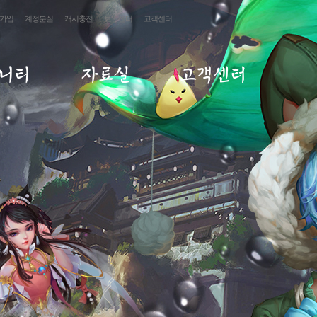
가입
계정분실
캐시충전
보안센터
고객센터
니티
자료실
고객센터
게시판
갤러리
FAQ
게시판
미디어센터
1:1문의
게시판
답변확인
재패
사항