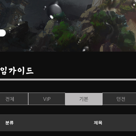
임가이드
전체
VIP
던전
기본
분류
제목